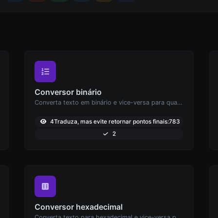
Conversor binário
Converta texto em binário e vice-versa para qualquer entrada de string.
4Traduza, mas evite retornar pontos finais:783
2
Conversor hexadecimal
Converta texto para hexadecimal e vice-versa para qualquer entrada de string.