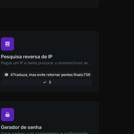
Pesquisa reversa de IP
Pegue um IP e tente procurar o domínio/host associado a ele.
4Traduza, mas evite retornar pontos finais:739
3
Gerador de senha
Gerar senhas com comprimento e configurações personalizadas.