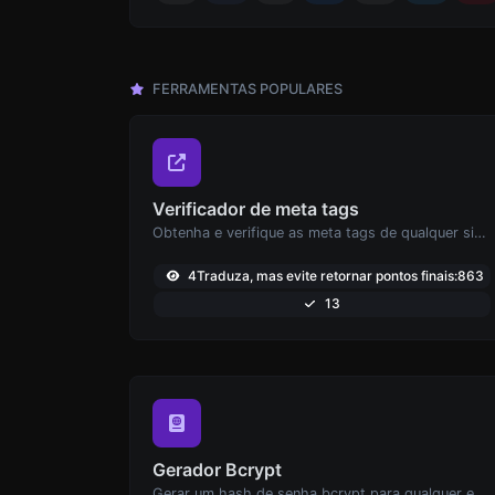
FERRAMENTAS POPULARES
Verificador de meta tags
Obtenha e verifique as meta tags de qualquer site.
4Traduza, mas evite retornar pontos finais:863
13
Gerador Bcrypt
Gerar um hash de senha bcrypt para qualquer entrada de string.