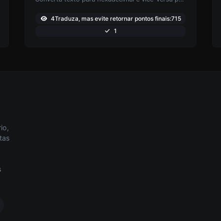
4Traduza, mas evite retornar pontos finais:715
1
io,
tas
s