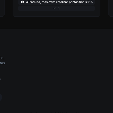
4Traduza, mas evite retornar pontos finais:715
1
io,
tas
s